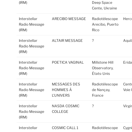
(IRM)
Deep Space
Cente, Ukraine
Interstellar
ARECIBO MESSAGE
Radiotélescope
Hercu
Radio Message
Arecibo, Puerto
(IRM)
Rico
Interstellar
ALTAIR MESSAGE
?
Aqui
Radio Message
(IRM)
Interstellar
POETICA VAGINAL
Millstone Hill
Erida
Radio Message
Observatory,
(IRM)
États-Unis
Interstellar
MESSAGES DES
Radiotélescope
Centr
Radio Message
HOMMES À
de Nançay,
Voie 
(IRM)
L’UNIVERS
France
Interstellar
NASDA COSMIC
?
Virgi
Radio Message
COLLEGE
(IRM)
Interstellar
COSMIC CALL 1
Radiotélescope
Cygn