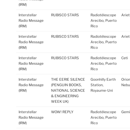
(IRM)
Interstellar
RUBISCO STARS
Radiotélescope
Ariet
Radio Message
Arecibo, Puerto
(IRM)
Rico
Interstellar
RUBISCO STARS
Radiotélescope
Ariet
Radio Message
Arecibo, Puerto
(IRM)
Rico
Interstellar
RUBISCO STARS
Radiotélescope
Ceti
Radio Message
Arecibo, Puerto
(IRM)
Rico
Interstellar
THE EERIE SILENCE
Goonhilly Earth
Orio
Radio Message
(PENGUIN BOOKS,
Station,
Nebu
(IRM)
NATIONAL SCIENCE
Royaume-Uni
& ENGINEERING
WEEK UK)
Interstellar
WOW! REPLY
Radiotélescope
Gemi
Radio Message
Arecibo, Puerto
(IRM)
Rico