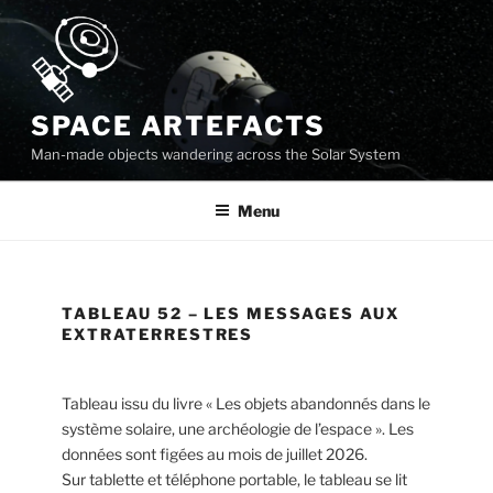
Skip
to
content
SPACE ARTEFACTS
Man-made objects wandering across the Solar System
Menu
TABLEAU 52 – LES MESSAGES AUX
EXTRATERRESTRES
Tableau issu du livre « Les objets abandonnés dans le
système solaire, une archéologie de l’espace ». Les
données sont figées au mois de juillet 2026.
Sur tablette et téléphone portable, le tableau se lit