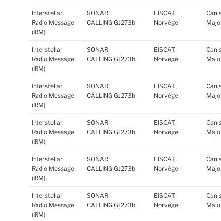
Interstellar
SONAR
EISCAT,
Cani
Radio Message
CALLING GJ273b
Norvège
Major
(IRM)
Interstellar
SONAR
EISCAT,
Cani
Radio Message
CALLING GJ273b
Norvège
Major
(IRM)
Interstellar
SONAR
EISCAT,
Cani
Radio Message
CALLING GJ273b
Norvège
Major
(IRM)
Interstellar
SONAR
EISCAT,
Cani
Radio Message
CALLING GJ273b
Norvège
Major
(IRM)
Interstellar
SONAR
EISCAT,
Cani
Radio Message
CALLING GJ273b
Norvège
Major
(IRM)
Interstellar
SONAR
EISCAT,
Cani
Radio Message
CALLING GJ273b
Norvège
Major
(IRM)