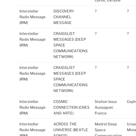
Cente, Ukraine
Interstellar
DISCOVERY
?
?
Radio Message
CHANNEL
(IRM)
MESSAGE
Interstellar
CRAIGSLIST
?
?
Radio Message
MESSAGES (DEEP
(IRM)
SPACE
COMMUNICATIONS
NETWORK)
Interstellar
CRAIGSLIST
?
?
Radio Message
MESSAGES (DEEP
(IRM)
SPACE
COMMUNICATIONS
NETWORK)
Interstellar
COSMIC
Station Issus
Ceph
Radio Message
CONNECTION (CNES
Aussaguel,
(IRM)
AND ARTE)
France
Interstellar
ACROSS THE
Madrid Deep
Ursa
Radio Message
UNIVERSE (BEATLE
Space
Minor
(IRM)
SONGS)
Communication