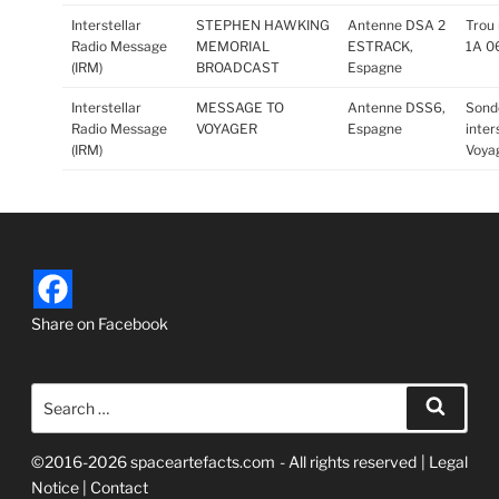
Interstellar
STEPHEN HAWKING
Antenne DSA 2
Trou 
Radio Message
MEMORIAL
ESTRACK,
1A 0
(IRM)
BROADCAST
Espagne
Interstellar
MESSAGE TO
Antenne DSS6,
Sond
Radio Message
VOYAGER
Espagne
inter
(IRM)
Voya
Share on Facebook
Search
Searc
for:
©2016-2026 spaceartefacts.com - All rights reserved |
Legal
Notice
|
Contact