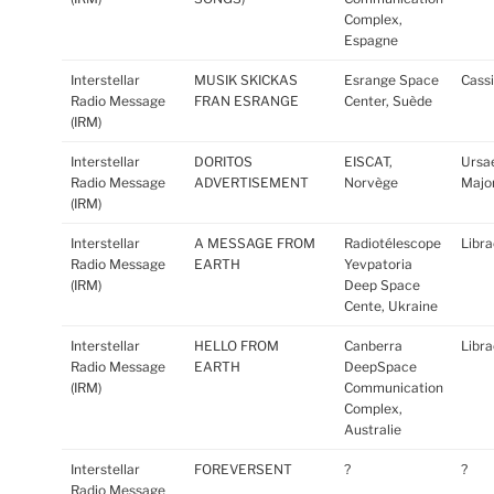
Complex,
Espagne
Interstellar
MUSIK SKICKAS
Esrange Space
Cass
Radio Message
FRAN ESRANGE
Center, Suède
(IRM)
Interstellar
DORITOS
EISCAT,
Ursa
Radio Message
ADVERTISEMENT
Norvège
Major
(IRM)
Interstellar
A MESSAGE FROM
Radiotélescope
Libra
Radio Message
EARTH
Yevpatoria
(IRM)
Deep Space
Cente, Ukraine
Interstellar
HELLO FROM
Canberra
Libra
Radio Message
EARTH
DeepSpace
(IRM)
Communication
Complex,
Australie
Interstellar
FOREVERSENT
?
?
Radio Message