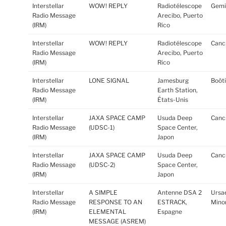
Interstellar
WOW! REPLY
Radiotélescope
Gemi
Radio Message
Arecibo, Puerto
(IRM)
Rico
Interstellar
WOW! REPLY
Radiotélescope
Canc
Radio Message
Arecibo, Puerto
(IRM)
Rico
Interstellar
LONE SIGNAL
Jamesburg
Boöti
Radio Message
Earth Station,
(IRM)
États-Unis
Interstellar
JAXA SPACE CAMP
Usuda Deep
Canc
Radio Message
(UDSC-1)
Space Center,
(IRM)
Japon
Interstellar
JAXA SPACE CAMP
Usuda Deep
Canc
Radio Message
(UDSC-2)
Space Center,
(IRM)
Japon
Interstellar
A SIMPLE
Antenne DSA 2
Ursa
Radio Message
RESPONSE TO AN
ESTRACK,
Minor
(IRM)
ELEMENTAL
Espagne
MESSAGE (ASREM)