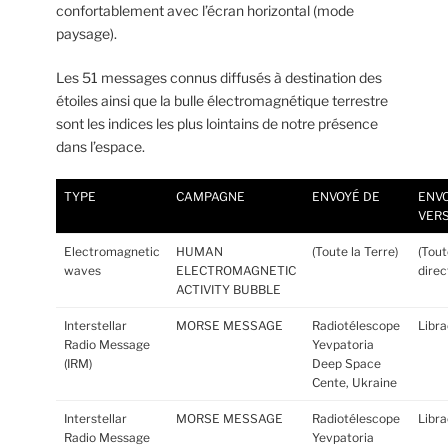
confortablement avec l’écran horizontal (mode
paysage).
Les 51 messages connus diffusés à destination des
étoiles ainsi que la bulle électromagnétique terrestre
sont les indices les plus lointains de notre présence
dans l’espace.
TYPE
CAMPAGNE
ENVOYÉ DE
ENV
VER
Electromagnetic
HUMAN
(Toute la Terre)
(Tout
waves
ELECTROMAGNETIC
direc
ACTIVITY BUBBLE
Interstellar
MORSE MESSAGE
Radiotélescope
Libra
Radio Message
Yevpatoria
(IRM)
Deep Space
Cente, Ukraine
Interstellar
MORSE MESSAGE
Radiotélescope
Libra
Radio Message
Yevpatoria